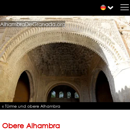
AlhambraDeGranada.org
« Türme und obere Alhambra
Obere Alhambra