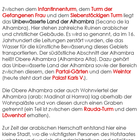
Zwischen dem
Infantinnenturm
, dem
Turm der
Gefangenen Frau
und dem
Siebenstöckigen Turm
liegt
das
Unbewässerte Land der Alhambra
(Secano de la
Alhambra). Hier stehen zahlreiche Ruinen arabischer
und christlicher Gebäude. Es wird so genannt, da im 16.
Jahrhundert die Leitungen zerstört wurden, die das
Wasser für die künstliche Bewässerung dieses Gebiets
transportierten. Der südöstliche Abschnitt der Alhambra
heißt Obere Alhambra (Alhambra Alta). Dazu gehört
das Unbewässerte Land der Alhambra sowie der Bereich
zwischen diesem, den
Partal-Gärten
und dem
Weintor
(heute steht dort der
Palast Karls V.
).
Die Obere Alhambra oder auch Wohnviertel der
Alhambra (arab: Madinat al Hamra) lag oberhalb der
Wohnpaläste und von diesen durch einen Graben
getrennt (ein Teil ist zwischen dem
Rauda-Turm
und dem
Löwenhof
erhalten).
Zur Zeit der arabischen Herrschaft entstand hier eine
kleine Stadt, wo die wichtigsten Personen des Hofstaates