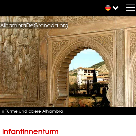
AlhambraDeGranada.org
« Türme und obere Alhambra
Infantinnenturm