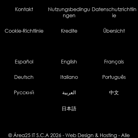
Kontakt
Nutzungsbedingu
Datenschutzrichtlin
ngen
ie
Cookie-Richtlinie
Kredite
Übersicht
Español
English
Français
Deutsch
Italiano
Português
Русский
العربية
中文
日本語
© Área25 IT S.C.A 2026
-
Web Design
&
Hosting
- Alle