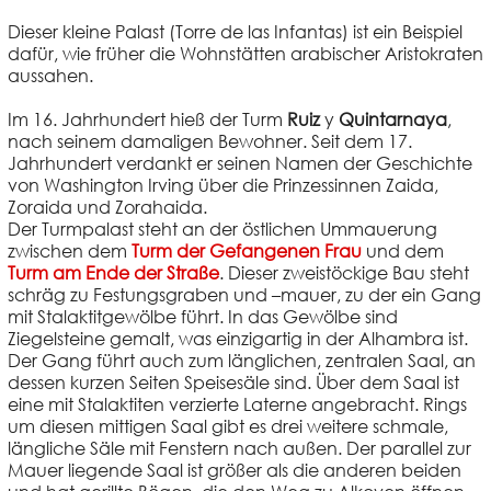
Dieser kleine Palast (Torre de las Infantas) ist ein Beispiel
dafür, wie früher die Wohnstätten arabischer Aristokraten
aussahen.
Im 16. Jahrhundert hieß der Turm
Ruiz
y
Quintarnaya
,
nach seinem damaligen Bewohner. Seit dem 17.
Jahrhundert verdankt er seinen Namen der Geschichte
von Washington Irving über die Prinzessinnen Zaida,
Zoraida und Zorahaida.
Der Turmpalast steht an der östlichen Ummauerung
zwischen dem
Turm der Gefangenen Frau
und dem
Turm am Ende der Straße
. Dieser zweistöckige Bau steht
schräg zu Festungsgraben und –mauer, zu der ein Gang
mit Stalaktitgewölbe führt. In das Gewölbe sind
Ziegelsteine gemalt, was einzigartig in der Alhambra ist.
Der Gang führt auch zum länglichen, zentralen Saal, an
dessen kurzen Seiten Speisesäle sind. Über dem Saal ist
eine mit Stalaktiten verzierte Laterne angebracht. Rings
um diesen mittigen Saal gibt es drei weitere schmale,
längliche Säle mit Fenstern nach außen. Der parallel zur
Mauer liegende Saal ist größer als die anderen beiden