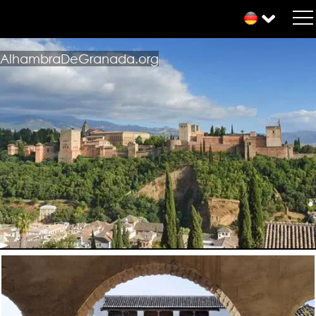
AlhambraDeGranada.org