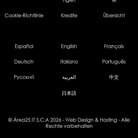
ngen
ie
Cookie-Richtlinie
Kredite
Übersicht
Español
English
Français
Deutsch
Italiano
Português
Русский
العربية
中文
日本語
© Área25 IT S.C.A 2026
-
Web Design
&
Hosting
- Alle
Rechte vorbehalten