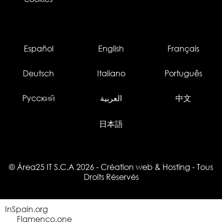
Español
English
Français
Deutsch
Italiano
Português
Русский
العربية
中文
日本語
© Área25 IT S.C.A 2026
-
Création web
&
Hosting
- Tous
Droits Réservés
InSpain.org
Flamenco.one