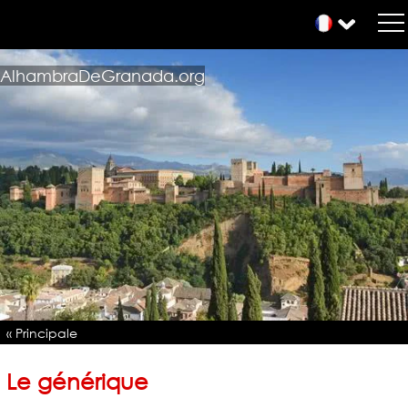
AlhambraDeGranada.org
« Principale
Le générique