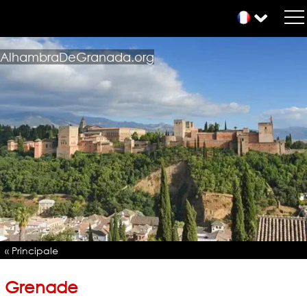
AlhambraDeGranada.org
« Principale
Grenade