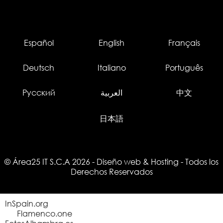
Español
English
Français
Deutsch
Italiano
Português
Русский
العربية
中文
日本語
© Área25 IT S.C.A 2026
-
Diseño web
&
Hosting
- Todos los
Derechos Reservados
InSpain.org
Flamenco.one