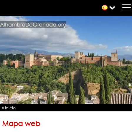
AlhambraDeGranada.org
« Inicio
Mapa web