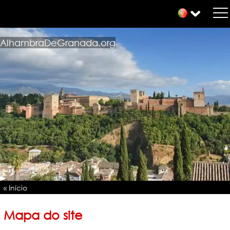
AlhambraDeGranada.org
« Início
Mapa do site