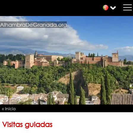
AlhambraDeGranada.org
« Início
Visitas guiadas