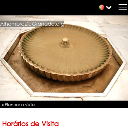
AlhambraDeGranada.org
« Planear a visita
Horários de Visita