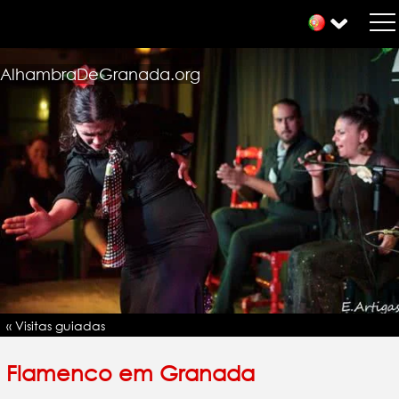
AlhambraDeGranada.org
« Visitas guiadas
Flamenco em Granada