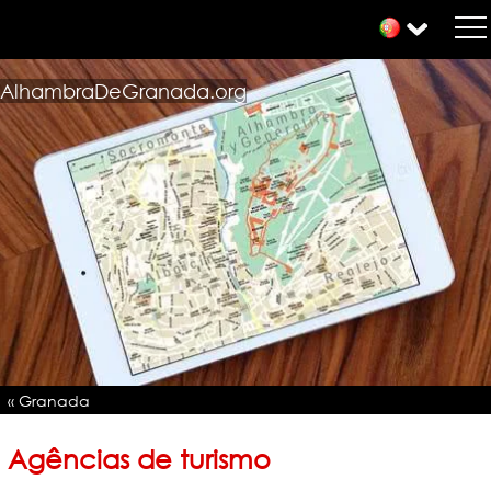
AlhambraDeGranada.org
« Granada
Agências de turismo