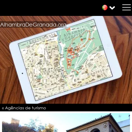
AlhambraDeGranada.org
« Agências de turismo