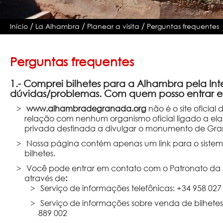
/
/
/
Início
La Alhambra
Planear a visita
Perguntas frequentes
Perguntas frequentes
1.- Comprei bilhetes para a Alhambra pela Int
dúvidas/problemas. Com quem posso entrar 
www.alhambradegranada.org
não é o site oficia
relação com nenhum organismo oficial ligado a ela,
privada destinada a divulgar o monumento de Gr
Nossa página contém apenas um link para o sistem
bilhetes.
Você pode entrar em contato com o Patronato da 
através de
:
Serviço de informações telefônicas: +34 958 027
Serviço de informações sobre venda de bilhetes 
889 002