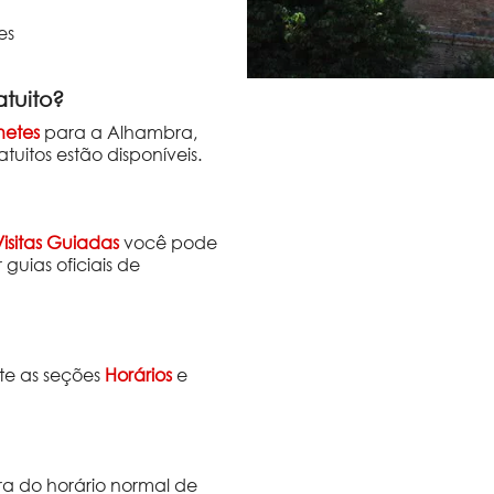
es
atuito?
hetes
para a Alhambra,
uitos estão disponíveis.
Visitas Guiadas
você pode
 guias oficiais de
lte as seções
Horários
e
ora do horário normal de