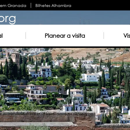
s em Granada
Bilhetes Alhambra
org
al
Planear a visita
Vi