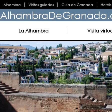
Alhambra
Visitas guiadas
Guia de Granada
Hotéi
AlhambraDeGranada.
La Alhambra
Visita virtu