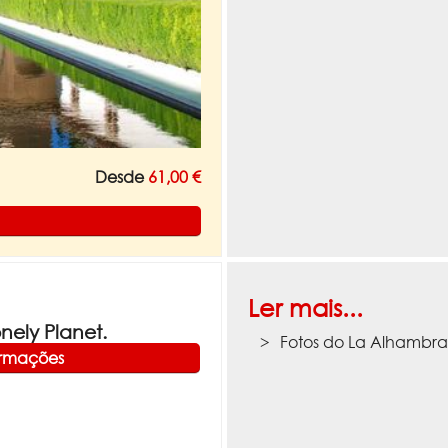
Desde
61,00 €
Ler mais...
ely Planet.
Fotos do La Alhambr
ormações