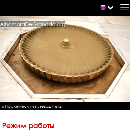
AlhambraDeGranada.org
« Практический путеводитель
Режим работы