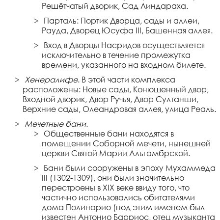
Решётчатый дворик, Сад Линдараха.
Парталь: Портик Дворца, сады и аллеи,
Рауда, Дворец Юсуфа III, Башенная аллея.
Вход в Дворцы Насридов осуществляется
исключительно в течение промежутка
времени, указанного на входном билете.
Хенералифе
. В этой части комплекса
расположены: Новые сады, Конюшенный двор,
Входной дворик, Двор Ручья, Двор Султанши,
Верхние сады, Олеандровая аллея, улица Реаль.
Мечетные бани
.
Общественные бани находятся в
помещении Соборной мечети, нынешней
церкви Святой Марии Альгамбрской.
Бани были сооружены в эпоху Мухаммеда
III (1302-1309), они были значительно
перестроены в XIX веке ввиду того, что
частично использовались обитателями
дома Полинарио (под этим именем был
известен Антонио Барриос, отец музыканта