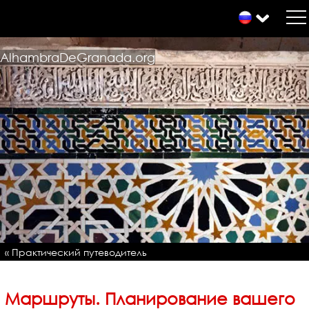
AlhambraDeGranada.org
« Практический путеводитель
Маршруты. Планирование вашего