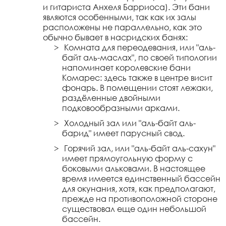
и гитариста Анхеля Барриоса). Эти бани
являются особенными, так как их залы
расположены не параллельно, как это
обычно бывает в насридских банях:
Комната для переодевания, или "аль-
байт аль-маслах", по своей типологии
напоминает королевские бани
Комарес: здесь также в центре висит
фонарь. В помещении стоят лежаки,
раздёленные двойными
подковообразными арками.
Холодный зал или "аль-байт аль-
барид" имеет парусный свод.
Горячий зал, или "аль-байт аль-сахун"
имеет прямоугольную форму с
боковыми альковами. В настоящее
время имеется единственный бассейн
для окунания, хотя, как предполагают,
прежде на противоположной стороне
существовал еще один небольшой
бассейн.