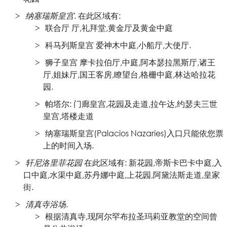
纳塞瑞斯皇宫
. 在此区域有:
联合厅 厅,礼拜堂,黄金厅及黄金中庭
科马列斯皇宫 爱神木中庭,小船厅,大使厅.
狮子皇宫 摩卡拉伯厅,中庭,阿本瑟拉黑斯厅,诸王
厅,姐妹厅,国王客房,瞭望台,格栅中庭,林达哈拉花
园.
帕塔尔: 门廊皇宫,花园及走道,拉午达,约瑟夫三世
皇宫,塔楼走道
纳塞瑞斯皇宫(Palacios Nazaríes)入口只能依您票
上的时间入场.
轩尼洛里菲花园
在此区域有: 新花园,帝斯卡巴卡中庭,入
口中庭,水渠中庭,苏丹娜中庭,上花园,阿黛法斯走道,皇家
街.
清真寺浴场
.
根据清真寺,现阿尔罕布拉圣玛莉亚教堂的空间曾