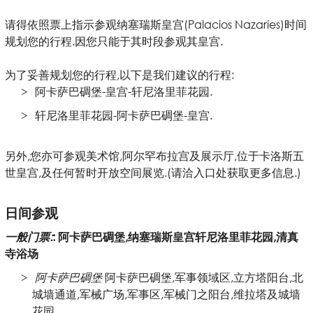
请得依照票上指示参观纳塞瑞斯皇宫(Palacios Nazaríes)时间
规划您的行程.因您只能于其时段参观其皇宫.
为了妥善规划您的行程,以下是我们建议的行程:
阿卡萨巴碉堡-皇宫-轩尼洛里菲花园.
轩尼洛里菲花园-阿卡萨巴碉堡-皇宫.
另外,您亦可参观美术馆,阿尔罕布拉宫及展示厅,位于卡洛斯五
世皇宫,及任何暂时开放空间展览.(请洽入口处获取更多信息.)
日间参观
一般门票:
: 阿卡萨巴碉堡,纳塞瑞斯皇宫轩尼洛里菲花园,清真
寺浴场
阿卡萨巴碉堡
阿卡萨巴碉堡,军事领域区,立方塔阳台,北
城墙通道,军械广场,军事区,军械门之阳台,维拉塔及城墙
花园