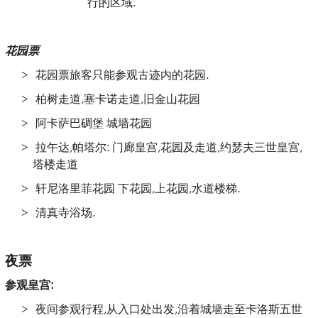
行的区域.
花园票
花园票旅客只能参观古迹内的花园.
柏树走道,塞卡诺走道,旧金山花园
阿卡萨巴碉堡 城墙花园
拉午达,帕塔尔: 门廊皇宫,花园及走道,约瑟夫三世皇宫,
塔楼走道
轩尼洛里菲花园 下花园,上花园,水道楼梯.
清真寺浴场.
夜票
参观皇宫:
夜间参观行程,从入口处出发,沿着城墙走至卡洛斯五世