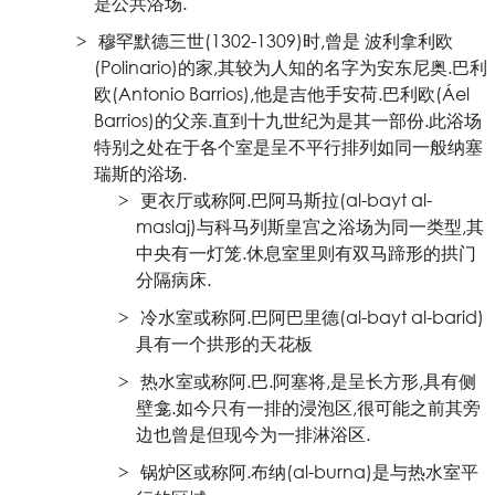
是公共浴场.
穆罕默德三世(1302-1309)时,曾是 波利拿利欧
(Polinario)的家,其较为人知的名字为安东尼奥.巴利
欧(Antonio Barrios),他是吉他手安荷.巴利欧(Áel
Barrios)的父亲.直到十九世纪为是其一部份.此浴场
特别之处在于各个室是呈不平行排列如同一般纳塞
瑞斯的浴场.
更衣厅或称阿.巴阿马斯拉(al-bayt al-
maslaj)与科马列斯皇宫之浴场为同一类型,其
中央有一灯笼.休息室里则有双马蹄形的拱门
分隔病床.
冷水室或称阿.巴阿巴里德(al-bayt al-barid)
具有一个拱形的天花板
热水室或称阿.巴.阿塞将,是呈长方形,具有侧
壁龛.如今只有一排的浸泡区,很可能之前其旁
边也曾是但现今为一排淋浴区.
锅炉区或称阿.布纳(al-burna)是与热水室平