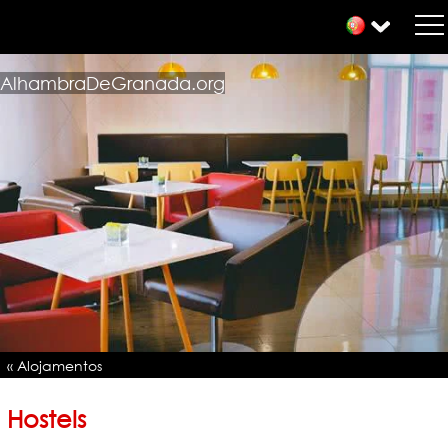
AlhambraDeGranada.org
« Alojamentos
Hostels