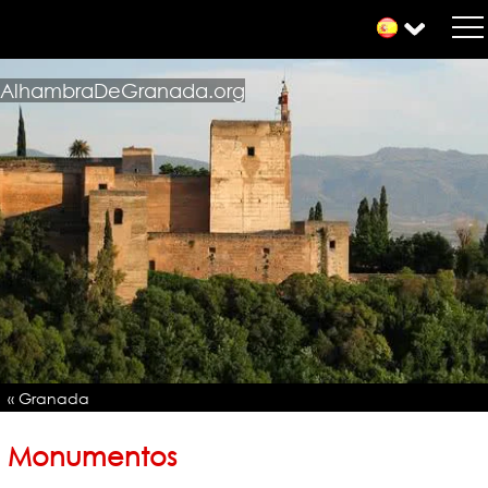
AlhambraDeGranada.org
« Granada
Monumentos