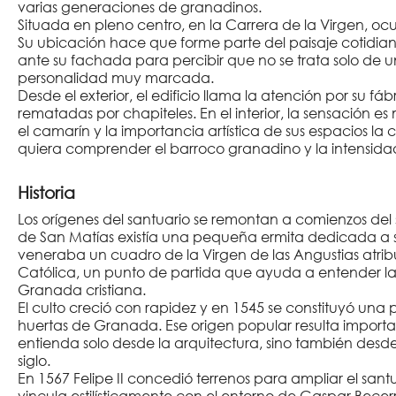
varias generaciones de granadinos.
Situada en pleno centro, en la Carrera de la Virgen, oc
Su ubicación hace que forme parte del paisaje cotidia
ante su fachada para percibir que no se trata solo de u
personalidad muy marcada.
Desde el exterior, el edificio llama la atención por su fábr
rematadas por chapiteles. En el interior, la sensación 
el camarín y la importancia artística de sus espacios la
quiera comprender el barroco granadino y la intensidad
Historia
Los orígenes del santuario se remontan a comienzos del 
de San Matías existía una pequeña ermita dedicada a s
veneraba un cuadro de la Virgen de las Angustias atri
Católica, un punto de partida que ayuda a entender l
Granada cristiana.
El culto creció con rapidez y en 1545 se constituyó u
huertas de Granada. Ese origen popular resulta important
entienda solo desde la arquitectura, sino también desde 
siglo.
En 1567 Felipe II concedió terrenos para ampliar el sant
vincula estilísticamente con el entorno de Gaspar Becer