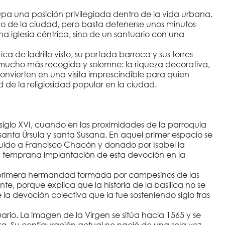
upa una posición privilegiada dentro de la vida urbana.
no de la ciudad, pero basta detenerse unos minutos
na iglesia céntrica, sino de un santuario con una
ica de ladrillo visto, su portada barroca y sus torres
es mucho más recogida y solemne: la riqueza decorativa,
 convierten en una visita imprescindible para quien
 de la religiosidad popular en la ciudad.
siglo XVI, cuando en las proximidades de la parroquia
anta Úrsula y santa Susana. En aquel primer espacio se
buido a Francisco Chacón y donado por Isabel la
a temprana implantación de esta devoción en la
na primera hermandad formada por campesinos de las
e, porque explica que la historia de la basílica no se
la devoción colectiva que la fue sosteniendo siglo tras
uario. La imagen de la Virgen se sitúa hacia 1565 y se
ra. Su configuración actual no nació de una sola vez,