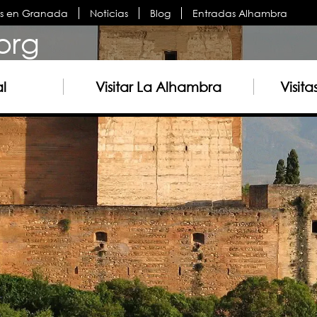
es en Granada
Noticias
Blog
Entradas Alhambra
org
al
Visitar La Alhambra
Visit