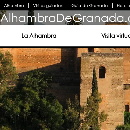
Alhambra
Visitas guiadas
Guía de Granada
Hotel
AlhambraDeGranada.
La Alhambra
Visita virtu