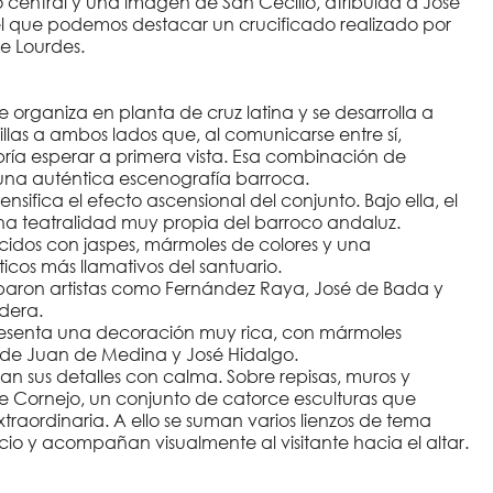
o central y una imagen de San Cecilio, atribuida a José
 del que podemos destacar un crucificado realizado por
e Lourdes.
 organiza en planta de cruz latina y se desarrolla a
las a ambos lados que, al comunicarse entre sí,
ría esperar a primera vista. Esa combinación de
en una auténtica escenografía barroca.
sifica el efecto ascensional del conjunto. Bajo ella, el
una teatralidad muy propia del barroco andaluz.
uecidos con jaspes, mármoles de colores y una
icos más llamativos del santuario.
iciparon artistas como Fernández Raya, José de Bada y
dera.
resenta una decoración muy rica, con mármoles
s de Juan de Medina y José Hidalgo.
rvan sus detalles con calma. Sobre repisas, muros y
e Cornejo, un conjunto de catorce esculturas que
raordinaria. A ello se suman varios lienzos de tema
io y acompañan visualmente al visitante hacia el altar.