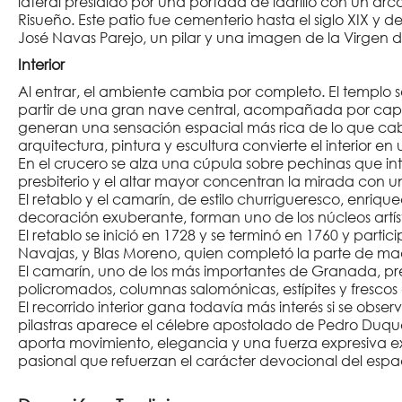
lateral presidido por una portada de ladrillo con un arc
Risueño. Este patio fue cementerio hasta el siglo XIX y
José Navas Parejo, un pilar y una imagen de la Virgen d
Interior
Al entrar, el ambiente cambia por completo. El templo se
partir de una gran nave central, acompañada por capil
generan una sensación espacial más rica de lo que cab
arquitectura, pintura y escultura convierte el interior 
En el crucero se alza una cúpula sobre pechinas que inten
presbiterio y el altar mayor concentran la mirada con 
El retablo y el camarín, de estilo churrigueresco, enriq
decoración exuberante, forman uno de los núcleos artíst
El retablo se inició en 1728 y se terminó en 1760 y part
Navajas, y Blas Moreno, quien completó la parte de ma
El camarín, uno de los más importantes de Granada, p
policromados, columnas salomónicas, estípites y fresco
El recorrido interior gana todavía más interés si se obse
pilastras aparece el célebre apostolado de Pedro Duqu
aporta movimiento, elegancia y una fuerza expresiva ext
pasional que refuerzan el carácter devocional del espac