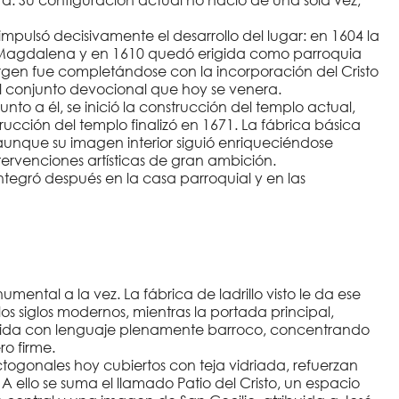
impulsó decisivamente el desarrollo del lugar: en 1604 la
 Magdalena y en 1610 quedó erigida como parroquia
irgen fue completándose con la incorporación del Cristo
el conjunto devocional que hoy se venera.
nto a él, se inició la construcción del templo actual,
rucción del templo finalizó en 1671. La fábrica básica
 aunque su imagen interior siguió enriqueciéndose
intervenciones artísticas de gran ambición.
 integró después en la casa parroquial y en las
mental a la vez. La fábrica de ladrillo visto le da ese
os siglos modernos, mientras la portada principal,
bida con lenguaje plenamente barroco, concentrando
ro firme.
togonales hoy cubiertos con teja vidriada, refuerzan
ello se suma el llamado Patio del Cristo, un espacio