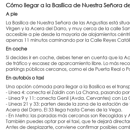
Cómo llegar a la Basílica de Nuestra Señora de
A pie
La Basílica de Nuestra Señora de las Angustias está sit
Virgen y la Acera del Darro, y muy cerca de la calle San
accesible a pie desde la mayoría de alojamientos céntric
apenas 11 minutos caminando por la Calle Reyes Católi
En coche
Si decides ir en coche, debes tener en cuenta que la Acer
de tráfico y escasez de aparcamiento libre. Lo más rec
parkings públicos cercanos, como el de Puerta Real o Pa
En autobús o taxi
Una opción cómoda para llegar a la Basílica es el transp
- Línea 4: conecta el Zaidín con La Chana, pasando po
- Línea 9 y 11: conecta Genil (Avda. Cervantes) con La
- Líneas 21 y 33: parten desde la zona de la estación de 
Acera del Darro. El 33 llega hasta Cenes de la Vega.
- En Metro: las paradas más cercanas son Recogidas y A
También puedes optar por el taxi, que te dejará direct
Antes de desplazarte, conviene confirmar posibles cambi