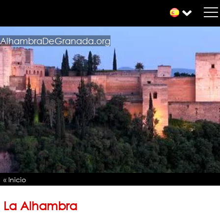
AlhambraDeGranada.org
« Inicio
La Alhambra