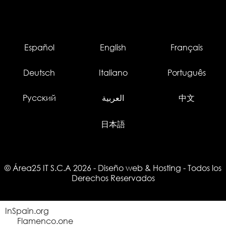
Español
English
Français
Deutsch
Italiano
Português
Русский
العربية
中文
日本語
© Área25 IT S.C.A 2026
-
Diseño web
&
Hosting
- Todos los
Derechos Reservados
InSpain.org
Flamenco.one