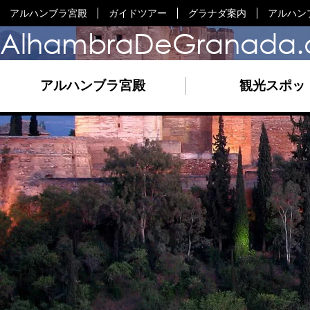
アルハンブラ宮殿
ガイドツアー
グラナダ案内
アルハン
AlhambraDeGranada.
アルハンブラ宮殿
観光スポッ