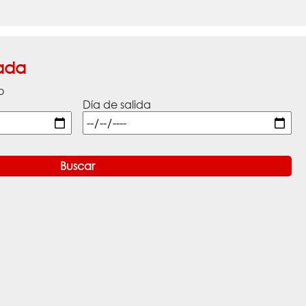
ada
o
Día de salida