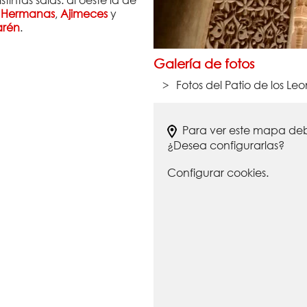
intas salas: al oeste la de
 Hermanas
,
Ajimeces
y
arén
.
Galería de fotos
Fotos del Patio de los Le
Para ver este mapa debe
¿Desea configurarlas?
Configurar cookies.