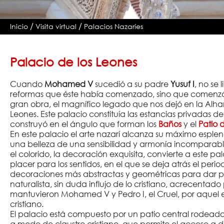
/
/
Inicio
Visita virtual
Palacios Nazaríes
Palacio de los Leones
Cuando
Mohamed V
sucedió a su padre
Yusuf I
, no se 
reformas que éste había comenzado, sino que comenzó a
gran obra, el magnífico legado que nos dejó en la Alham
Leones. Este palacio constituía las estancias privadas de l
construyó en el ángulo que forman los
Baños
y el
Patio 
En este palacio el arte nazarí alcanza su máximo esplen
una belleza de una sensibilidad y armonía incomparable
el colorido, la decoración exquisita, convierte a este p
placer para los sentidos, en el que se deja atrás el perio
decoraciones más abstractas y geométricas para dar pa
naturalista, sin duda influjo de lo cristiano, acrecentad
mantuvieron Mohamed V y Pedro I, el Cruel, por aque
cristiano.
El palacio está compuesto por un patio central rodead