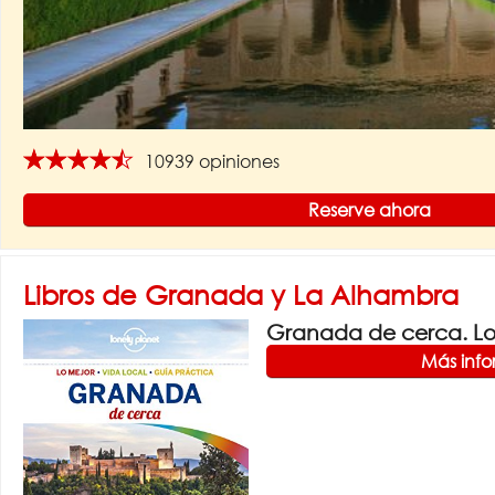
★★★★★
10939 opiniones
Reserve ahora
Libros de Granada y La Alhambra
Granada de cerca. Lon
Más inf