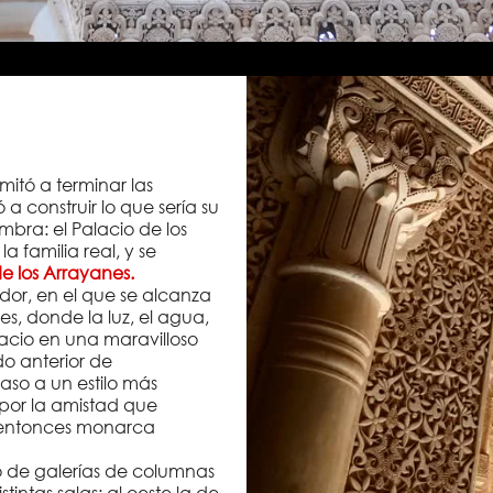
limitó a terminar las
 construir lo que sería su
bra: el Palacio de los
a familia real, y se
de los Arrayanes.
dor, en el que se alcanza
s, donde la luz, el agua,
alacio en una maravilloso
do anterior de
so a un estilo más
o por la amistad que
l entonces monarca
o de galerías de columnas