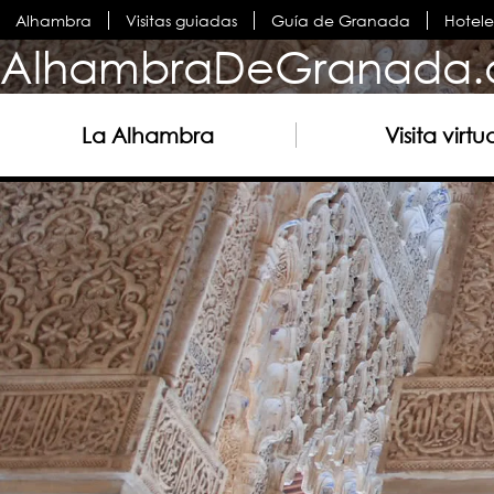
Alhambra
Visitas guiadas
Guía de Granada
Hotel
AlhambraDeGranada.
La Alhambra
Visita virtu