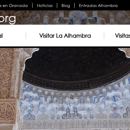
es en Granada
Noticias
Blog
Entradas Alhambra
org
al
Visitar La Alhambra
Visit