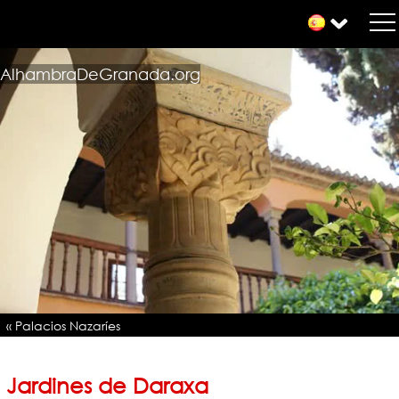
AlhambraDeGranada.org
« Palacios Nazaríes
Jardines de Daraxa