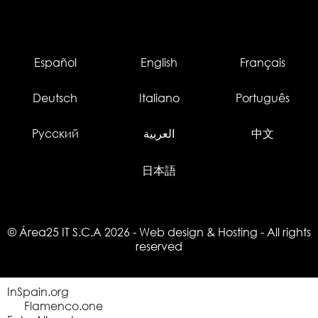
Español
English
Français
Deutsch
Italiano
Português
Русский
العربية
中文
日本語
© Área25 IT S.C.A 2026
-
Web design
&
Hosting
- All rights
reserved
InSpain.org
Flamenco.one