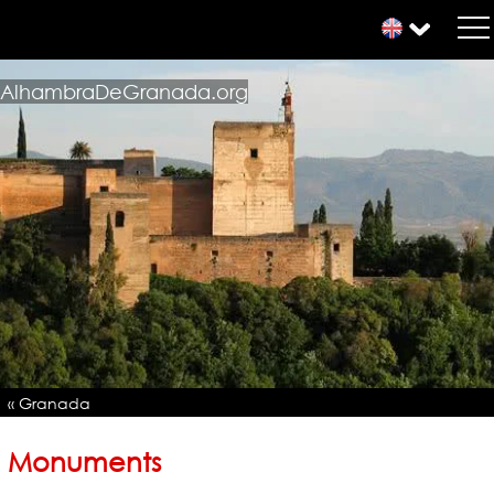
AlhambraDeGranada.org
« Granada
Monuments