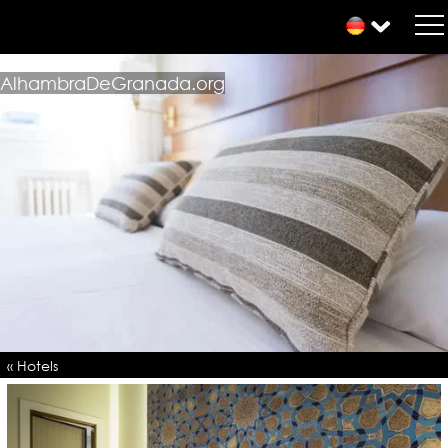
AlhambraDeGranada.org
« Hotels