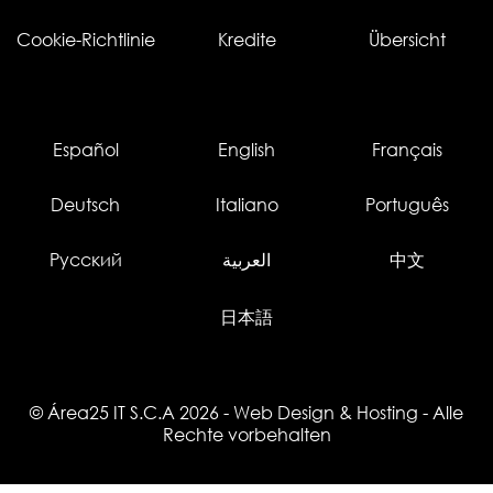
Cookie-Richtlinie
Kredite
Übersicht
Español
English
Français
Deutsch
Italiano
Português
Русский
العربية
中文
日本語
© Área25 IT S.C.A 2026
-
Web Design
&
Hosting
- Alle
Rechte vorbehalten