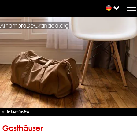
AlhambraDeGranada.org
« Unterkünfte
Gasthäuser