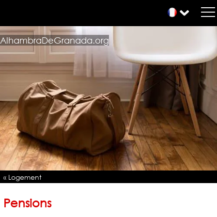
AlhambraDeGranada.org
« Logement
Pensions