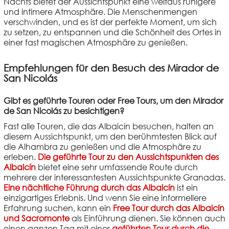
Nachts bietet der Aussichtspunkt eine weitaus ruhigere
und intimere Atmosphäre. Die Menschenmengen
verschwinden, und es ist der perfekte Moment, um sich
zu setzen, zu entspannen und die Schönheit des Ortes in
einer fast magischen Atmosphäre zu genießen.
Empfehlungen für den Besuch des Mirador de
San Nicolás
Gibt es geführte Touren oder Free Tours, um den Mirador
de San Nicolás zu besichtigen?
Fast alle Touren, die das Albaicín besuchen, halten an
diesem Aussichtspunkt, um den berühmtesten Blick auf
die Alhambra zu genießen und die Atmosphäre zu
erleben.
Die geführte Tour zu den Aussichtspunkten des
Albaicín
bietet eine sehr umfassende Route durch
mehrere der interessantesten Aussichtspunkte Granadas.
Eine nächtliche Führung durch das Albaicín
ist ein
einzigartiges Erlebnis. Und wenn Sie eine informellere
Erfahrung suchen, kann ein
Free Tour durch das Albaicín
und Sacromonte
als Einführung dienen. Sie können auch
einen ganzen Tag mit einer
geführten Tour durch die