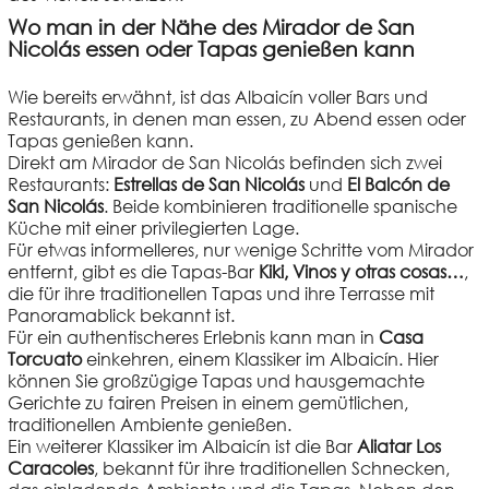
Wo man in der Nähe des Mirador de San
Nicolás essen oder Tapas genießen kann
Wie bereits erwähnt, ist das Albaicín voller Bars und
Restaurants, in denen man essen, zu Abend essen oder
Tapas genießen kann.
Direkt am Mirador de San Nicolás befinden sich zwei
Restaurants:
Estrellas de San Nicolás
und
El Balcón de
San Nicolás
. Beide kombinieren traditionelle spanische
Küche mit einer privilegierten Lage.
Für etwas informelleres, nur wenige Schritte vom Mirador
entfernt, gibt es die Tapas-Bar
Kiki, Vinos y otras cosas…
,
die für ihre traditionellen Tapas und ihre Terrasse mit
Panoramablick bekannt ist.
Für ein authentischeres Erlebnis kann man in
Casa
Torcuato
einkehren, einem Klassiker im Albaicín. Hier
können Sie großzügige Tapas und hausgemachte
Gerichte zu fairen Preisen in einem gemütlichen,
traditionellen Ambiente genießen.
Ein weiterer Klassiker im Albaicín ist die Bar
Aliatar Los
Caracoles
, bekannt für ihre traditionellen Schnecken,