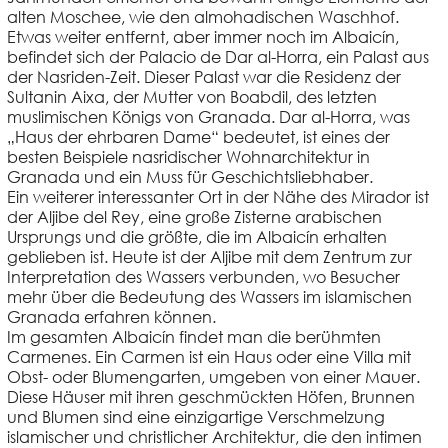
alten Moschee, wie den almohadischen Waschhof.
Etwas weiter entfernt, aber immer noch im Albaicín,
befindet sich der
Palacio de Dar al-Horra
, ein Palast aus
der Nasriden-Zeit. Dieser Palast war die Residenz der
Sultanin Aixa, der Mutter von Boabdil, des letzten
muslimischen Königs von Granada. Dar al-Horra, was
„Haus der ehrbaren Dame“ bedeutet, ist eines der
besten Beispiele nasridischer Wohnarchitektur in
Granada und ein Muss für Geschichtsliebhaber.
Ein weiterer interessanter Ort in der Nähe des Mirador ist
der
Aljibe del Rey
, eine große Zisterne arabischen
Ursprungs und die größte, die im Albaicín erhalten
geblieben ist. Heute ist der Aljibe mit dem Zentrum zur
Interpretation des Wassers verbunden, wo Besucher
mehr über die Bedeutung des Wassers im islamischen
Granada erfahren können.
Im gesamten Albaicín findet man die berühmten
Carmenes
. Ein Carmen ist ein Haus oder eine Villa mit
Obst- oder Blumengarten, umgeben von einer Mauer.
Diese Häuser mit ihren geschmückten Höfen, Brunnen
und Blumen sind eine einzigartige Verschmelzung
islamischer und christlicher Architektur, die den intimen