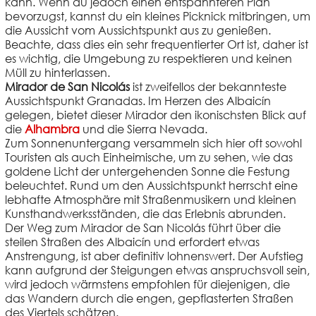
kann. Wenn du jedoch einen entspannteren Plan
bevorzugst, kannst du ein kleines Picknick mitbringen, um
die Aussicht vom Aussichtspunkt aus zu genießen.
Beachte, dass dies ein sehr frequentierter Ort ist, daher ist
es wichtig, die Umgebung zu respektieren und keinen
Müll zu hinterlassen.
Mirador de San Nicolás
ist zweifellos der bekannteste
Aussichtspunkt Granadas. Im Herzen des Albaicín
gelegen, bietet dieser Mirador den ikonischsten Blick auf
die
Alhambra
und die Sierra Nevada.
Zum Sonnenuntergang versammeln sich hier oft sowohl
Touristen als auch Einheimische, um zu sehen, wie das
goldene Licht der untergehenden Sonne die Festung
beleuchtet. Rund um den Aussichtspunkt herrscht eine
lebhafte Atmosphäre mit Straßenmusikern und kleinen
Kunsthandwerksständen, die das Erlebnis abrunden.
Der Weg zum Mirador de San Nicolás führt über die
steilen Straßen des Albaicín und erfordert etwas
Anstrengung, ist aber definitiv lohnenswert. Der Aufstieg
kann aufgrund der Steigungen etwas anspruchsvoll sein,
wird jedoch wärmstens empfohlen für diejenigen, die
das Wandern durch die engen, gepflasterten Straßen
des Viertels schätzen.