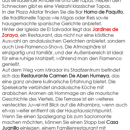
das einladende Ambiente und die Tapas. Neben den
Schnecken gibt es eine Vielzahl klassischer Tapas.
In der Plaza Aliatar finden Sie die Bar
Horno de Paquito
,
die traditionelle Tapas wie Migas oder Reis sowie
hausgemachte spanische Gerichte anbietet.
Hinter der Iglesia de El Salvador liegt das
Jardines de
Zoraya
, ein Restaurant, das nicht nur eine köstliche
Auswahl an andalusischen Gerichten anbietet, sondern
auch Live-Flamenco-Shows. Die Atmosphäre ist
einzigartig und familiär, und der Außenbereich ist ideal
für eine ruhige Mahlzeit, während man den Flamenco
genießt.
Auf dem Weg vom Mirador ins Stadtzentrum befindet
sich das
Restaurante Carmen De Aben Humeya
, das
eine ganz andere kulinarische Erfahrung bietet. Die
Speisekarte verbindet andalusische Küche mit
arabischen Aromen als Hommage an die maurische
Geschichte des Viertels. Die Terrasse ist ein weiteres
verstecktes Juwel mit Blick auf die Alhambra, wenn auch
etwas weiter entfernt als der Hauptaussichtspunkt.
Wenn Sie einen Spaziergang bis zum Sacromonte
machen möchten, können Sie einen Stopp bei
Casa
Juanillo
einlegen, einem Familienrestaurant mit