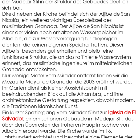
der Mudéjar-Stil in der Struktur des Gebäudes deutlich
sichtbar.
Direkt neben der Kirche befindet sich der
Aljibe de San
Nicolás
, ein weiteres wichtiges Überbleibsel des
muslimischen Granada. Der Aljibe de San Nicolás ist
einer der vielen noch erhaltenen Wasserspeicher im
Albaicín, die zur Wasserversorgung für diejenigen
dienten, die keinen eigenen Speicher hatten. Dieser
Aljibe ist besonders gut erhalten und bleibt eine
funktionale Struktur, die an das raffinierte Wassersystem
erinnert, das muslimische Ingenieure im mittelalterlichen
Granada entwickelten.
Nur wenige Meter vom Mirador entfernt finden wir die
Mezquita Mayor de Granada
, die 2003 eröffnet wurde.
Ihr Garten dient als kleiner Aussichtspunkt mit
beeindruckendem Blick auf die Alhambra, und ihre
architektonische Gestaltung respektiert, obwohl modern,
die Traditionen islamischer Kunst.
Ein kurzer Spaziergang vom Mirador führt zur
Iglesia de El
Salvador
, einem schönen Gebäude im Mudéjar-Stil, das
über den Überresten der früheren Hauptmoschee von
Albaicín erbaut wurde. Die Kirche wurde im 16.
Jahrhundert errichtet und bewahrt einige Elemente der