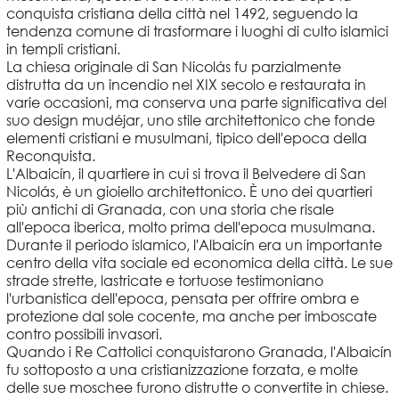
conquista cristiana della città nel 1492, seguendo la
tendenza comune di trasformare i luoghi di culto islamici
in templi cristiani.
La chiesa originale di San Nicolás fu parzialmente
distrutta da un incendio nel XIX secolo e restaurata in
varie occasioni, ma conserva una parte significativa del
suo design mudéjar, uno stile architettonico che fonde
elementi cristiani e musulmani, tipico dell'epoca della
Reconquista.
L'Albaicín, il quartiere in cui si trova il Belvedere di San
Nicolás, è un gioiello architettonico. È uno dei quartieri
più antichi di Granada, con una storia che risale
all'epoca iberica, molto prima dell'epoca musulmana.
Durante il periodo islamico, l'Albaicín era un importante
centro della vita sociale ed economica della città. Le sue
strade strette, lastricate e tortuose testimoniano
l'urbanistica dell'epoca, pensata per offrire ombra e
protezione dal sole cocente, ma anche per imboscate
contro possibili invasori.
Quando i Re Cattolici conquistarono Granada, l'Albaicín
fu sottoposto a una cristianizzazione forzata, e molte
delle sue moschee furono distrutte o convertite in chiese.