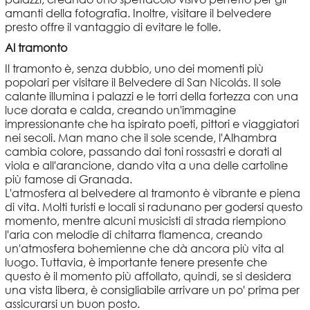
amanti della fotografia. Inoltre, visitare il belvedere
presto offre il vantaggio di evitare le folle.
Al tramonto
Il tramonto è, senza dubbio, uno dei momenti più
popolari per visitare il Belvedere di San Nicolás. Il sole
calante illumina i palazzi e le torri della fortezza con una
luce dorata e calda, creando un'immagine
impressionante che ha ispirato poeti, pittori e viaggiatori
nei secoli. Man mano che il sole scende, l'Alhambra
cambia colore, passando dai toni rossastri e dorati al
viola e all'arancione, dando vita a una delle cartoline
più famose di Granada.
L'atmosfera al belvedere al tramonto è vibrante e piena
di vita. Molti turisti e locali si radunano per godersi questo
momento, mentre alcuni musicisti di strada riempiono
l'aria con melodie di chitarra flamenca, creando
un'atmosfera bohemienne che dà ancora più vita al
luogo. Tuttavia, è importante tenere presente che
questo è il momento più affollato, quindi, se si desidera
una vista libera, è consigliabile arrivare un po' prima per
assicurarsi un buon posto.