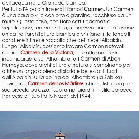
dell'acqua nella Granada islamica.
Per tutto l'Albaicín troverai i famosi
Carmen
. Un Carmen
è una casa o villa con orto o giardino, racchiuso da un
muro. Queste case, con i loro cortili adornati di
vegetazione, fontane e fiori, rappresentano una fusione
unica tra l'architettura islamica e cristiana, riflettendo il
carattere intimo e raccolto che definisce l'Albaicín.
Lungo l'Albaicín, possiamo trovare Carmen notevoli
come il
Carmen de la Victoria
, che offre una vista
incomparabile sull'Alhambra, o il
Carmen di Aben
Humeya
, dove architettura e natura si combinano per
offrire un angolo pieno di storia e bellezza. E fuori
dall'Albaicín, sulla collina dell'Alhambra (la Sabika),
troviamo il
Carmen de Los Mártires
, che si distingue per il
suo piccolo palazzo, i suoi ampi giardini in stile barocco
francese e il suo Patio Nazarí del 1944.