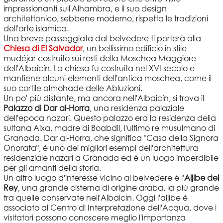
impressionanti sull'Alhambra, e il suo design
architettonico, sebbene moderno, rispetta le tradizioni
dell'arte islamica.
Una breve passeggiata dal belvedere ti porterà alla
Chiesa di El Salvador
, un bellissimo edificio in stile
mudéjar costruito sui resti della Moschea Maggiore
dell'Albaicín. La chiesa fu costruita nel XVI secolo e
mantiene alcuni elementi dell'antica moschea, come il
suo cortile almohade delle Abluzioni.
Un po' più distante, ma ancora nell'Albaicín, si trova il
Palazzo di Dar al-Horra
, una residenza palaziale
dell'epoca nazarí. Questo palazzo era la residenza della
sultana Aixa, madre di Boabdil, l'ultimo re musulmano di
Granada. Dar al-Horra, che significa "Casa della Signora
Onorata", è uno dei migliori esempi dell'architettura
residenziale nazarí a Granada ed è un luogo imperdibile
per gli amanti della storia.
Un altro luogo d'interesse vicino al belvedere è l'
Aljibe del
Rey
, una grande cisterna di origine araba, la più grande
tra quelle conservate nell'Albaicín. Oggi l'aljibe è
associato al Centro di Interpretazione dell'Acqua, dove i
visitatori possono conoscere meglio l'importanza