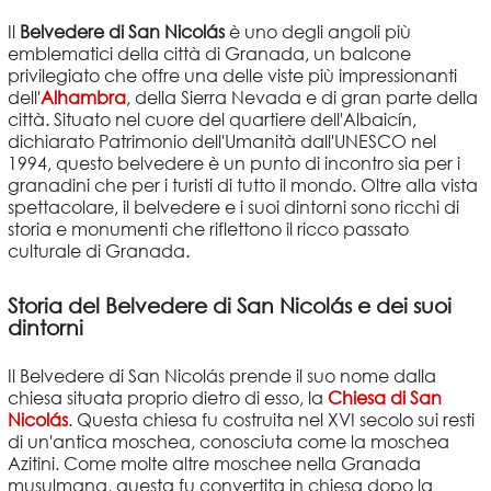
Il
Belvedere di San Nicolás
è uno degli angoli più
emblematici della città di Granada, un balcone
privilegiato che offre una delle viste più impressionanti
dell'
Alhambra
, della Sierra Nevada e di gran parte della
città. Situato nel cuore del quartiere dell'Albaicín,
dichiarato Patrimonio dell'Umanità dall'UNESCO nel
1994, questo belvedere è un punto di incontro sia per i
granadini che per i turisti di tutto il mondo. Oltre alla vista
spettacolare, il belvedere e i suoi dintorni sono ricchi di
storia e monumenti che riflettono il ricco passato
culturale di Granada.
Storia del Belvedere di San Nicolás e dei suoi
dintorni
Il Belvedere di San Nicolás prende il suo nome dalla
chiesa situata proprio dietro di esso, la
Chiesa di San
Nicolás
. Questa chiesa fu costruita nel XVI secolo sui resti
di un'antica moschea, conosciuta come la moschea
Azitini. Come molte altre moschee nella Granada
musulmana, questa fu convertita in chiesa dopo la