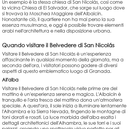
Un esempio è la stessa chiesa di San Nicolás, così come
la vicina Chiesa di El Salvador, che sorge sul luogo dove
si trovava la Moschea Maggiore dell'Albaicín.
Nonostante ciò, il quartiere non ha mai perso la sua
essenza musulmana, e oggi è possibile trovare elementi
arabi nell'architettura e nella disposizione urbana.
Quando visitare il Belvedere di San Nicolás
Visitare il Belvedere di San Nicolás è un'esperienza
affascinante in qualsiasi momento della giornata, ma a
seconda dell'ora, i visitatori possono godere di diversi
aspetti di questo emblematico luogo di Granada.
All'alba
Visitare il Belvedere di San Nicolás nelle prime ore del
mattino è un'esperienza serena e magica. L'Albaicín è
tranquillo e l'aria fresca del mattino dona un'atmosfera
speciale. A quest'ora, il sole inizia a illuminare lentamente
l'Alhambra e la Sierra Nevada, tingendo le montagne di
toni dorati e rosati. La luce morbida dell'alba esalta i
dettagli architettonici dell'Alhambra, le sue torri e i suoi
palazzi, creando uno spettacolo visivo perfetto per gli