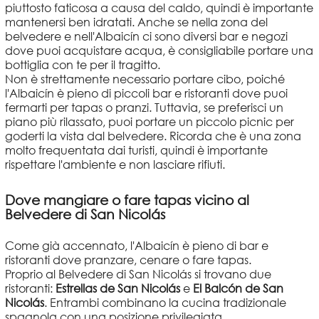
piuttosto faticosa a causa del caldo, quindi è importante
mantenersi ben idratati. Anche se nella zona del
belvedere e nell'Albaicín ci sono diversi bar e negozi
dove puoi acquistare acqua, è consigliabile portare una
bottiglia con te per il tragitto.
Non è strettamente necessario portare cibo, poiché
l'Albaicín è pieno di piccoli bar e ristoranti dove puoi
fermarti per tapas o pranzi. Tuttavia, se preferisci un
piano più rilassato, puoi portare un piccolo picnic per
goderti la vista dal belvedere. Ricorda che è una zona
molto frequentata dai turisti, quindi è importante
rispettare l'ambiente e non lasciare rifiuti.
Dove mangiare o fare tapas vicino al
Belvedere di San Nicolás
Come già accennato, l'Albaicín è pieno di bar e
ristoranti dove pranzare, cenare o fare tapas.
Proprio al Belvedere di San Nicolás si trovano due
ristoranti:
Estrellas de San Nicolás
e
El Balcón de San
Nicolás
. Entrambi combinano la cucina tradizionale
spagnola con una posizione privilegiata.