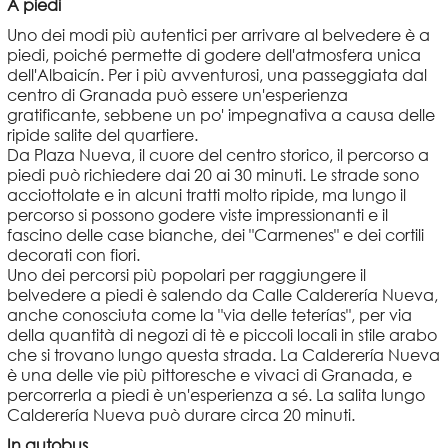
A piedi
Uno dei modi più autentici per arrivare al belvedere è a
piedi, poiché permette di godere dell'atmosfera unica
dell'Albaicín. Per i più avventurosi, una passeggiata dal
centro di Granada può essere un'esperienza
gratificante, sebbene un po' impegnativa a causa delle
ripide salite del quartiere.
Da Plaza Nueva, il cuore del centro storico, il percorso a
piedi può richiedere dai 20 ai 30 minuti. Le strade sono
acciottolate e in alcuni tratti molto ripide, ma lungo il
percorso si possono godere viste impressionanti e il
fascino delle case bianche, dei "Carmenes" e dei cortili
decorati con fiori.
Uno dei percorsi più popolari per raggiungere il
belvedere a piedi è salendo da Calle Calderería Nueva,
anche conosciuta come la "via delle teterías", per via
della quantità di negozi di tè e piccoli locali in stile arabo
che si trovano lungo questa strada. La Calderería Nueva
è una delle vie più pittoresche e vivaci di Granada, e
percorrerla a piedi è un'esperienza a sé. La salita lungo
Calderería Nueva può durare circa 20 minuti.
In autobus