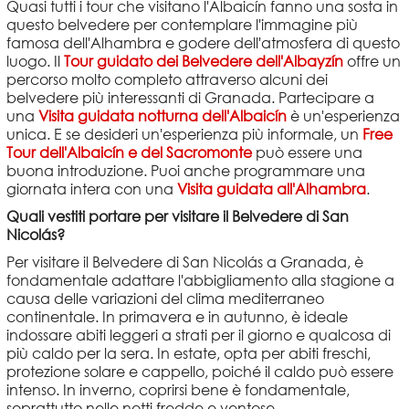
Quasi tutti i tour che visitano l'Albaicín fanno una sosta in
questo belvedere per contemplare l'immagine più
famosa dell'Alhambra e godere dell'atmosfera di questo
luogo. Il
Tour guidato dei Belvedere dell'Albayzín
offre un
percorso molto completo attraverso alcuni dei
belvedere più interessanti di Granada. Partecipare a
una
Visita guidata notturna dell'Albaicín
è un'esperienza
unica. E se desideri un'esperienza più informale, un
Free
Tour dell'Albaicín e del Sacromonte
può essere una
buona introduzione. Puoi anche programmare una
giornata intera con una
Visita guidata all'Alhambra
.
Quali vestiti portare per visitare il Belvedere di San
Nicolás?
Per visitare il Belvedere di San Nicolás a Granada, è
fondamentale adattare l'abbigliamento alla stagione a
causa delle variazioni del clima mediterraneo
continentale. In primavera e in autunno, è ideale
indossare abiti leggeri a strati per il giorno e qualcosa di
più caldo per la sera. In estate, opta per abiti freschi,
protezione solare e cappello, poiché il caldo può essere
intenso. In inverno, coprirsi bene è fondamentale,
soprattutto nelle notti fredde e ventose.