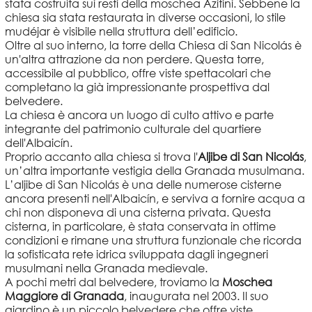
stata costruita sui resti della moschea Azitini. Sebbene la
chiesa sia stata restaurata in diverse occasioni, lo stile
mudéjar è visibile nella struttura dell’edificio.
Oltre al suo interno, la torre della Chiesa di San Nicolás è
un'altra attrazione da non perdere. Questa torre,
accessibile al pubblico, offre viste spettacolari che
completano la già impressionante prospettiva dal
belvedere.
La chiesa è ancora un luogo di culto attivo e parte
integrante del patrimonio culturale del quartiere
dell'Albaicín.
Proprio accanto alla chiesa si trova l'
Aljibe di San Nicolás
,
un’altra importante vestigia della Granada musulmana.
L’aljibe di San Nicolás è una delle numerose cisterne
ancora presenti nell'Albaicín, e serviva a fornire acqua a
chi non disponeva di una cisterna privata. Questa
cisterna, in particolare, è stata conservata in ottime
condizioni e rimane una struttura funzionale che ricorda
la sofisticata rete idrica sviluppata dagli ingegneri
musulmani nella Granada medievale.
A pochi metri dal belvedere, troviamo la
Moschea
Maggiore di Granada
, inaugurata nel 2003. Il suo
giardino è un piccolo belvedere che offre viste