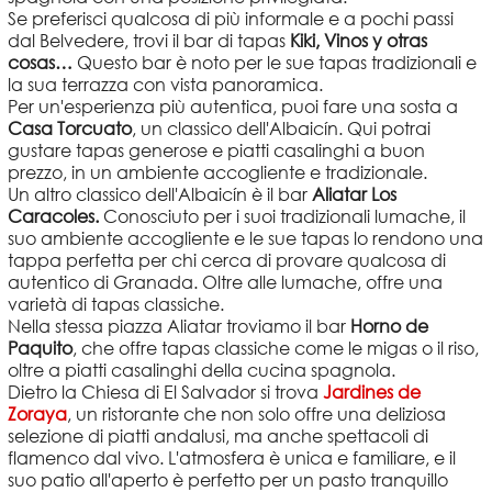
Se preferisci qualcosa di più informale e a pochi passi
dal Belvedere, trovi il bar di tapas
Kiki, Vinos y otras
cosas…
Questo bar è noto per le sue tapas tradizionali e
la sua terrazza con vista panoramica.
Per un'esperienza più autentica, puoi fare una sosta a
Casa Torcuato
, un classico dell'Albaicín. Qui potrai
gustare tapas generose e piatti casalinghi a buon
prezzo, in un ambiente accogliente e tradizionale.
Un altro classico dell'Albaicín è il bar
Aliatar Los
Caracoles.
Conosciuto per i suoi tradizionali lumache, il
suo ambiente accogliente e le sue tapas lo rendono una
tappa perfetta per chi cerca di provare qualcosa di
autentico di Granada. Oltre alle lumache, offre una
varietà di tapas classiche.
Nella stessa piazza Aliatar troviamo il bar
Horno de
Paquito
, che offre tapas classiche come le migas o il riso,
oltre a piatti casalinghi della cucina spagnola.
Dietro la Chiesa di El Salvador si trova
Jardines de
Zoraya
, un ristorante che non solo offre una deliziosa
selezione di piatti andalusi, ma anche spettacoli di
flamenco dal vivo. L'atmosfera è unica e familiare, e il
suo patio all'aperto è perfetto per un pasto tranquillo