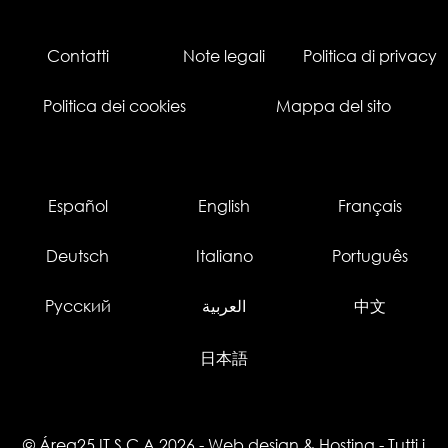
Contatti
Note legali
Politica di privacy
Politica dei cookies
Mappa del sito
Español
English
Français
Deutsch
Italiano
Português
Русский
العربية
中文
日本語
© Área25 IT S.C.A 2026
-
Web design
&
Hosting
- Tutti i