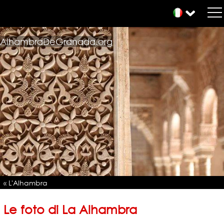
AlhambraDeGranada.org
« L'Alhambra
Le foto di La Alhambra