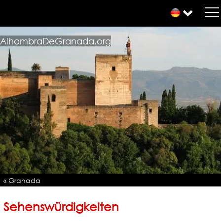
AlhambraDeGranada.org
« Granada
Sehenswürdigkeiten