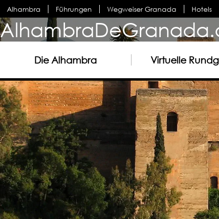
Alhambra
Führungen
Wegweiser Granada
Hotels
AlhambraDeGranada.
Die Alhambra
Virtuelle Rund