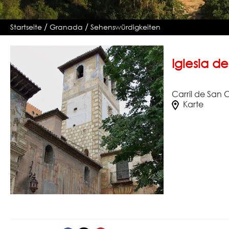
/
/
Startseite
Granada
Sehenswürdigkeiten
Iglesia d
Carril de San 
Karte