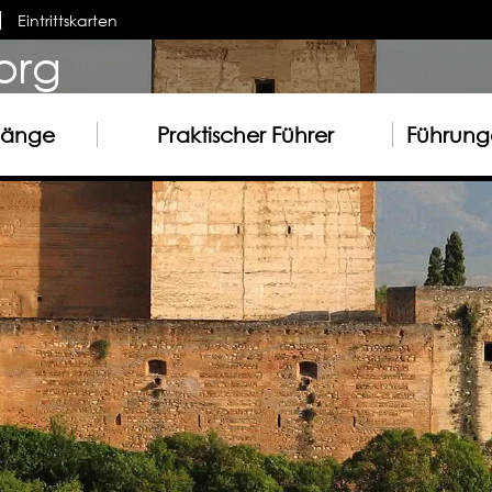
Eintrittskarten
org
gänge
Praktischer Führer
Führunge