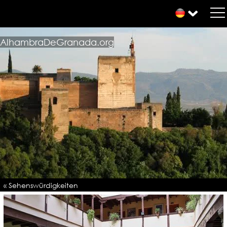
AlhambraDeGranada.org
« Sehenswürdigkeiten