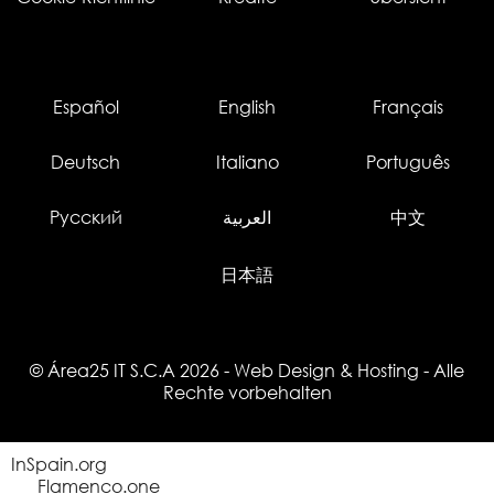
Español
English
Français
Deutsch
Italiano
Português
Русский
العربية
中文
日本語
© Área25 IT S.C.A 2026
-
Web Design
&
Hosting
- Alle
Rechte vorbehalten
InSpain.org
Flamenco.one