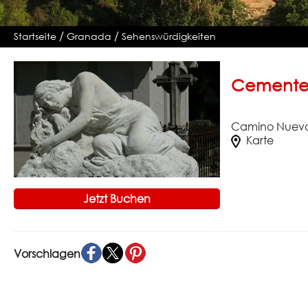
/
/
Startseite
Granada
Sehenswürdigkeiten
Cemente
Camino Nuevo
Karte
Jetzt Buchen
Vorschlagen