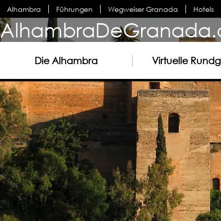
Alhambra
Führungen
Wegweiser Granada
Hotels
AlhambraDeGranada.
Die Alhambra
Virtuelle Rund