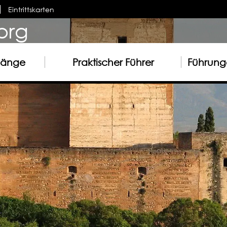
Eintrittskarten
org
gänge
Praktischer Führer
Führunge