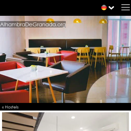
AlhambraDeGranada.org
« Hostels