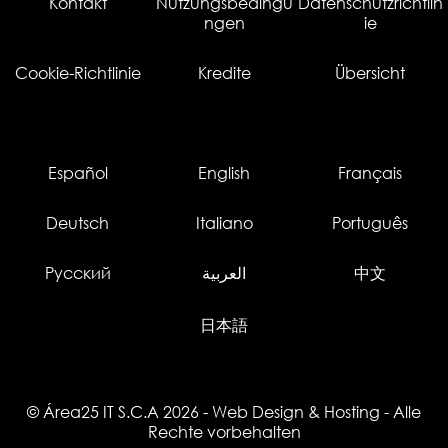
Kontakt
Nutzungsbedingu
Datenschutzrichtlin
ngen
ie
Cookie-Richtlinie
Kredite
Übersicht
Español
English
Français
Deutsch
Italiano
Português
Русский
العربية
中文
日本語
© Área25 IT S.C.A 2026
-
Web Design
&
Hosting
- Alle
Rechte vorbehalten