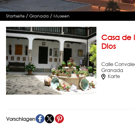
/
/
Startseite
Granada
Museen
Casa de l
Dios
Calle Convalec
Granada
Karte
Vorschlagen