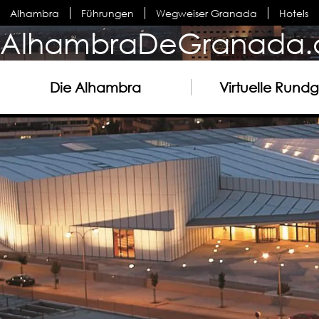
Alhambra
Führungen
Wegweiser Granada
Hotels
AlhambraDeGranada.
Die Alhambra
Virtuelle Rund