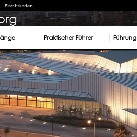
Eintrittskarten
org
gänge
Praktischer Führer
Führunge