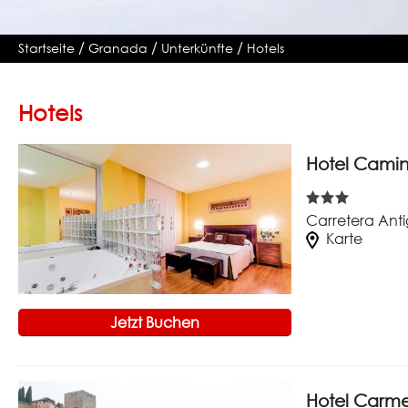
/
/
/
Startseite
Granada
Unterkünfte
Hotels
Hotels
Hotel Cami
Carretera Ant
Karte
Jetzt Buchen
Hotel Carme