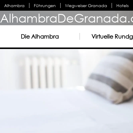
Alhambra
Führungen
Wegweiser Granada
Hotels
AlhambraDeGranada.
Die Alhambra
Virtuelle Rund