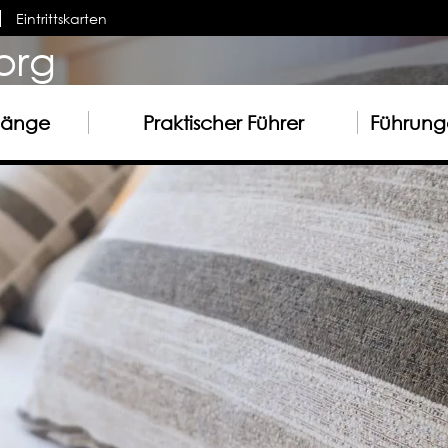
Eintrittskarten
org
gänge
Praktischer Führer
Führunge