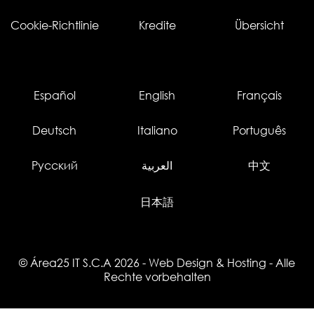
Cookie-Richtlinie
Kredite
Übersicht
Español
English
Français
Deutsch
Italiano
Português
Русский
العربية
中文
日本語
© Área25 IT S.C.A 2026
-
Web Design
&
Hosting
- Alle
Rechte vorbehalten