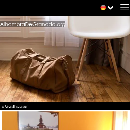
AlhambraDeGranada.org
« Gasthäuser