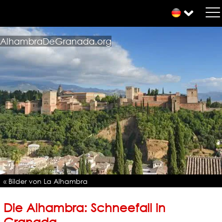
AlhambraDeGranada.org
« Bilder von La Alhambra
Die Alhambra: Schneefall in
Granada