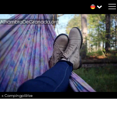
AlhambraDeGranada.org
« Campingplätze