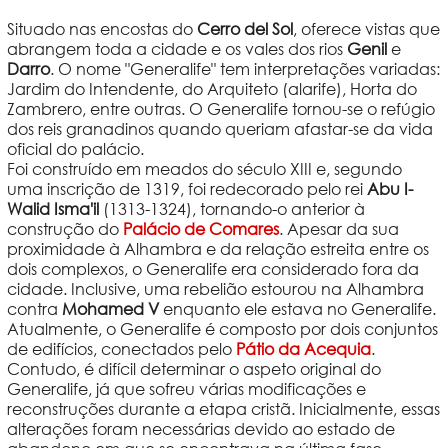
Situado nas encostas do
Cerro del Sol
, oferece vistas que
abrangem toda a cidade e os vales dos rios
Genil
e
Darro
. O nome "Generalife" tem interpretações variadas:
Jardim do Intendente, do Arquiteto (alarife), Horta do
Zambrero, entre outras. O Generalife tornou-se o refúgio
dos reis granadinos quando queriam afastar-se da vida
oficial do palácio.
Foi construído em meados do século XIII e, segundo
uma inscrição de 1319, foi redecorado pelo rei
Abu I-
Walid Isma'il
(1313-1324), tornando-o anterior à
construção do
Palácio de Comares
. Apesar da sua
proximidade à Alhambra e da relação estreita entre os
dois complexos, o Generalife era considerado fora da
cidade. Inclusive, uma rebelião estourou na Alhambra
contra
Mohamed V
enquanto ele estava no Generalife.
Atualmente, o Generalife é composto por dois conjuntos
de edifícios, conectados pelo
Pátio da Acequia
.
Contudo, é difícil determinar o aspeto original do
Generalife, já que sofreu várias modificações e
reconstruções durante a etapa cristã. Inicialmente, essas
alterações foram necessárias devido ao estado de