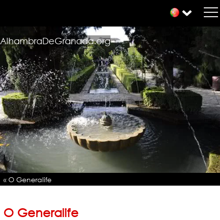
AlhambraDeGranada.org
« O Generalife
O Generalife