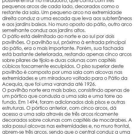
possível entrar no miradouro, que conta com três
pequenos arcos de cada lado, decorados como o
restante da sala. Um pequeno arco na extremidade
direita conduz a uma escada que leva aos subterrâneos
e aos jardins baixos. No muro oposto do pátio, outro arco
semelhante conduz aos jardins altos.
O pátio está delimitado ao norte e ao sul por dois
pavilhões. O pavilhão sul, próximo à entrada principal
do pátio, era o mais importante. Porém, sua fachada
está bastante deteriorada, restando apenas cinco arcos
sobre pilares de tijolo e duas colunas com capitéis
cúbicos toscamente esculpidos. O piso superior deste
pavilhão é composto por uma sala com alcovas nas
extremidades e um miradouro voltado para o Pátio da
Acequia, que foi uma varanda até 1926.
O pavilhão norte era mais baixo, consistindo apenas de
um pórtico que conduzia a uma sala e uma torre ao
fundo. Em 1494, foram adicionados dois pisos e outras
estruturas. O pórtico anterior, com cinco arcos, dá
acesso a uma sala através de três arcos ricamente
decorados sobre colunas com capitéis de mocárabes. A
sala possui alcovas nas extremidades e, no muro frontal,
abrem-se três arcos, sendo que o central conduz a uma