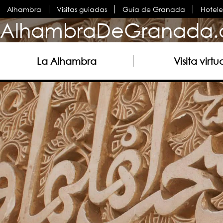
Alhambra
Visitas guiadas
Guía de Granada
Hotel
AlhambraDeGranada.
La Alhambra
Visita virtu