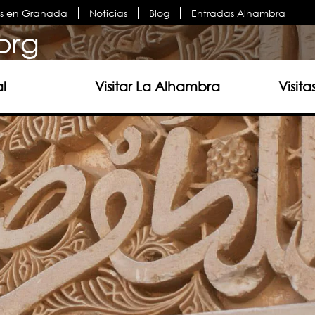
es en Granada
Noticias
Blog
Entradas Alhambra
org
al
Visitar La Alhambra
Visit