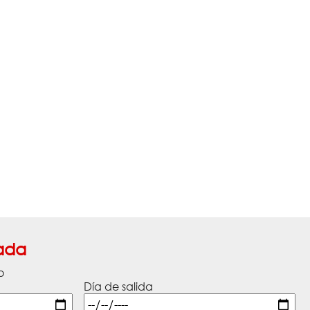
ada
o
Día de salida