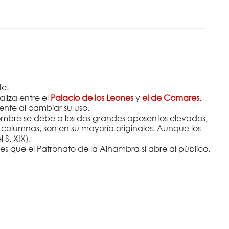
te.
liza entre el
Palacio de los Leones
y
el de Comares
.
nte al cambiar su uso.
 nombre se debe a los dos grandes aposentos elevados,
 y columnas, son en su mayoría originales. Aunque los
S. XIX).
s que el Patronato de la Alhambra sí abre al público.