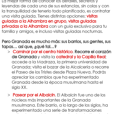
La mejor forma de conocer los detalles, secretos y
leyendas de cada una de sus estancias, sin colas y con
la tranquilidad de tenerlo todo planificado, es contratar
una visita guiada. Tienes distintas opciones:
visitas
guiadas a la Alhambra en grupo
,
visitas guiadas
privadas a la Alhambra
con un guía exclusivo para tu
familia y amigos, e incluso visitas guiadas nocturnas.
Pero Granada es mucho más: sus barrios, sus gentes, sus
tapas… así que, ¿qué tal…?
Caminar por el centro histórico
.
Recorre el corazón
de Granada
y visita la
catedral y la Capilla Real
;
accede a la Madraza, la primera universidad de
Granada; visita el bazar de la Alcaicería o recorre
el Paseo de los Tristes desde Plaza Nueva. Podrás
apreciar los cambios que ha experimentado
Granada desde la época musulmana hasta el
siglo XX.
Pasear por el Albaicín
. El Albaicín fue uno de los
núcleos más importantes de la Granada
musulmana. Este barrio, a lo largo de los siglos, ha
experimentado una serie de transformaciones