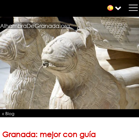
AlhambraDeGranada.org
« Blog
Granada: mejor con guía