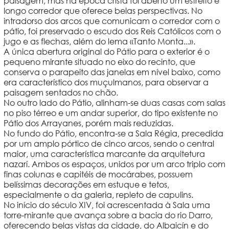
paisagem, mas na época cristã foi aberto um estreito e
longo corredor que oferece belas perspectivas. No
intradorso dos arcos que comunicam o corredor com o
pátio, foi preservado o escudo dos Reis Católicos com o
jugo e as flechas, além do lema «Tanto Monta...».
A única abertura original do Pátio para o exterior é o
pequeno mirante situado no eixo do recinto, que
conserva o parapeito das janelas em nível baixo, como
era característico dos muçulmanos, para observar a
paisagem sentados no chão.
No outro lado do Pátio, alinham-se duas casas com salas
no piso térreo e um andar superior, do tipo existente no
Pátio dos Arrayanes, porém mais reduzidas.
No fundo do Pátio, encontra-se a Sala Régia, precedida
por um amplo pórtico de cinco arcos, sendo o central
maior, uma característica marcante da arquitetura
nazarí. Ambos os espaços, unidos por um arco triplo com
finas colunas e capitéis de mocárabes, possuem
belíssimas decorações em estuque e tetos,
especialmente o da galeria, repleto de capulins.
No início do século XIV, foi acrescentada à Sala uma
torre-mirante que avança sobre a bacia do rio Darro,
oferecendo belas vistas da cidade, do Albaicín e do