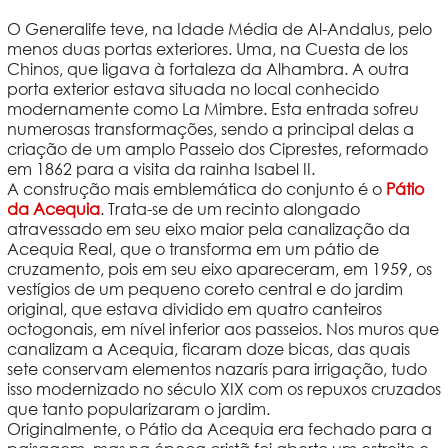
O Generalife teve, na Idade Média de Al-Andalus, pelo
menos duas portas exteriores. Uma, na Cuesta de los
Chinos, que ligava à fortaleza da Alhambra. A outra
porta exterior estava situada no local conhecido
modernamente como La Mimbre. Esta entrada sofreu
numerosas transformações, sendo a principal delas a
criação de um amplo Passeio dos Ciprestes, reformado
em 1862 para a visita da rainha Isabel II.
A construção mais emblemática do conjunto é o
Pátio
da Acequia
. Trata-se de um recinto alongado
atravessado em seu eixo maior pela canalização da
Acequia Real, que o transforma em um pátio de
cruzamento, pois em seu eixo apareceram, em 1959, os
vestígios de um pequeno coreto central e do jardim
original, que estava dividido em quatro canteiros
octogonais, em nível inferior aos passeios. Nos muros que
canalizam a Acequia, ficaram doze bicas, das quais
sete conservam elementos nazarís para irrigação, tudo
isso modernizado no século XIX com os repuxos cruzados
que tanto popularizaram o jardim.
Originalmente, o Pátio da Acequia era fechado para a