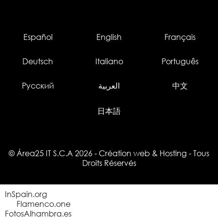
Español
English
Français
Deutsch
Italiano
Português
Русский
العربية
中文
日本語
© Área25 IT S.C.A 2026
-
Création web
&
Hosting
- Tous
Droits Réservés
InSpain.org
Flamenco.one
FotosAlhambra.es