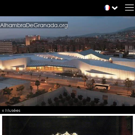
AlhambraDeGranada.org
« Musées