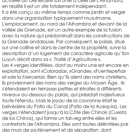
actuelle du Généralife soit unie à celle de L'Alhambra,
en réalité il est un site totalement indépendant.
Il a été conçu au même temps comme jardin et verger
dans une organisation typiquement musulmane.
L'emplacement, au nord de l'Alhambra et devant de la
vallée de Grenade, est un autre exemple de la fusion
avec la nature qui prédominait dans les constructions de
la Grenade andalouse. Par conséquent, le palais, situé
sur une colline et dans le centre de la propriété, suive la
description d’un logement de caractère agricole qu’Ibn
Luyun décrit dans sa « Traité d’Agriculture ».
Les 4 verges identifiées, dont au moins une est encore en
exploitation, sont «Colorada», «Grande», «Fuentepeña»
et «de la Mercería». Bien qu’ils aient des noms chrétiens,
ils proviennent des noms des verges du Moyen Âge. Ils
s'étendaient en terrasses petites et étroites à différents
niveaux au-dessous du palais, qui présidait majestueux
toute l'étendu. Mais le joyau de la couronne était le
belvédère du Patio du Canal (Patio de la Acequia). Les
verges s'étendaient jusqu'à la Côte des Chinois (Cuesta
de los Chinos), qui forme un talweg entre elles et les
contreforts de l'Alhambra. Elles sont toutes délimitées par
des murs de soutènement et de séparation, dont