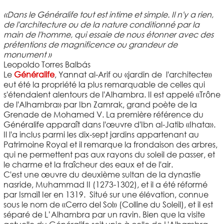
«Dans le Généralife tout est intime et simple. Il n'y a rien,
de l'architecture ou de la nature conditionné par la
main de l'homme, qui essaie de nous étonner avec des
prétentions de magnificence ou grandeur de
monument »
Leopoldo Torres Balbás
Le
Généralife
, Yannat al-Arif ou «jardin de l'architecte»
eut été la propriété la plus remarquable de celles qui
s'étendaient alentours de l'Alhambra. Il est appelé «Trône
de l'Alhambra» par Ibn Zamrak, grand poète de la
Grenade de Mohamed V. La première référence du
Généralife apparaît dans l'œuvre d'Ibn al-Jatib «Ihata».
Il l'a inclus parmi les dix-sept jardins appartenant au
Patrimoine Royal et il remarque la frondaison des arbres,
qui ne permettent pas aux rayons du soleil de passer, et
le charme et la fraîcheur des eaux et de l'air.
C'est une œuvre du deuxième sultan de la dynastie
nasride, Muhammad II (1273-1302), et il a été réformé
par Ismaïl Ier en 1319. Situé sur une élévation, connue
sous le nom de «Cerro del Sol» (Colline du Soleil), et il est
séparé de L’Alhambra par un ravin. Bien que la visite