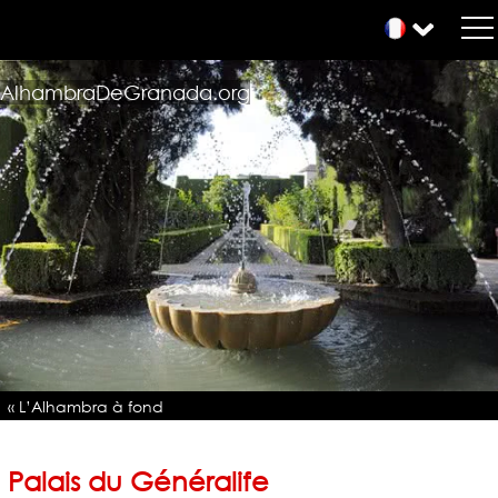
AlhambraDeGranada.org
« L’Alhambra à fond
Palais du Généralife